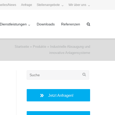
uelles/News
Anfrage
Stellenangebote
Wir über uns
Dienstleistungen
Downloads
Referenzen
Startseite
»
Produkte
»
Industrielle Absaugung und
innovative Anlagensysteme
Search
for:
Jetzt Anfragen!