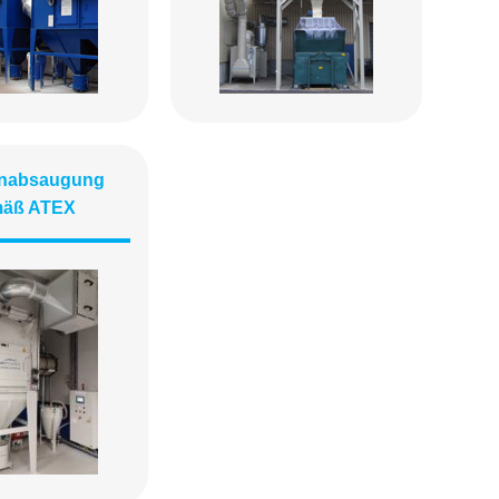
enabsaugung
äß ATEX