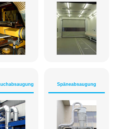
auchabsaugung
Späneabsaugung