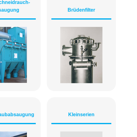
chneidrauch­
saugung
Brüdenfilter
taubabsaugung
Kleinserien