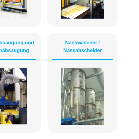
absaugung und
Nasswäscher /
enabsaugung
Nassabscheider