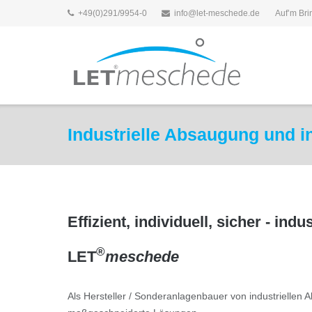
Direkt
+49(0)291/9954-0
info@let-meschede.de
Auf’m Br
zum
Inhalt
Industrielle Absaugung und 
Effizient, individuell, sicher - i
®
LET
meschede
Als Hersteller / Sonderanlagenbauer von industriellen