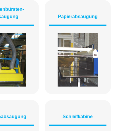
tenbürsten­
saugung
Papierabsaugung
nabsaugung
Schleifkabine