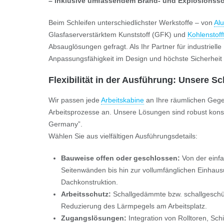
– inklusive umfassendem Brand- und Explosionsschu
Beim Schleifen unterschiedlichster Werkstoffe – von
Al
Glasfaserverstärktem Kunststoff (GFK) und
Kohlenstoff
Absauglösungen gefragt. Als Ihr Partner für industrielle 
Anpassungsfähigkeit im Design und höchste Sicherheit
Flexibilität in der Ausführung: Unsere Sc
Wir passen jede
Arbeitskabine
an Ihre räumlichen Geg
Arbeitsprozesse an. Unsere Lösungen sind robust konst
Germany”.
Wählen Sie aus vielfältigen Ausführungsdetails:
Bauweise offen oder geschlossen:
Von der einf
Seitenwänden bis hin zur vollumfänglichen Einhaus
Dachkonstruktion.
Arbeitsschutz:
Schallgedämmte bzw. schallgeschü
Reduzierung des Lärmpegels am Arbeitsplatz.
Zugangslösungen:
Integration von Rolltoren, Sch