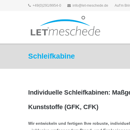
Direkt
+49(0)291/9954-0
info@let-meschede.de
Auf’m Br
zum
Inhalt
Schleifkabine
Individuelle Schleifkabinen: Maß
Kunststoffe (GFK, CFK)
Wir entwickeln und fertigen Ihre robuste, individue