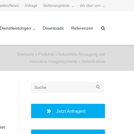
uelles/News
Anfrage
Stellenangebote
Wir über uns
Dienstleistungen
Downloads
Referenzen
Startseite
»
Produkte
»
Industrielle Absaugung und
innovative Anlagensysteme
»
Schleifkabine
Search
for:
Jetzt Anfragen!
ist