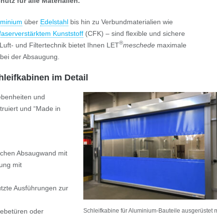
tz für alle Materialien.
uminium
über
Edelstahl
bis hin zu Verbundmaterialien wie
faserverstärktem Kunststoff
(CFK) – sind flexible und sichere
®
Luft- und Filtertechnik bietet Ihnen LET
meschede
maximale
 bei der Absaugung.
hleifkabinen im Detail
ebenheiten und
ruiert und “Made in
achen Absaugwand mit
ung mit
tzte Ausführungen zur
iebetüren oder
Schleifkabine für Aluminium-Bauteile ausgerüstet m