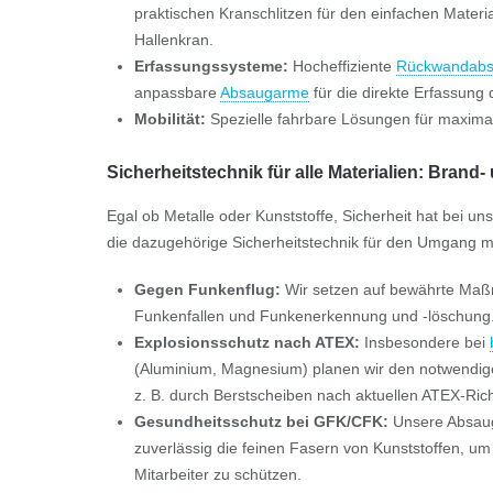
praktischen Kranschlitzen für den einfachen Materia
Hallenkran.
Erfassungssysteme:
Hocheffiziente
Rückwandab
anpassbare
Absaugarme
für die direkte Erfassung 
Mobilität:
Spezielle fahrbare Lösungen für maximale 
Sicherheitstechnik für alle Materialien: Bran
Egal ob Metalle oder Kunststoffe, Sicherheit hat bei uns 
die dazugehörige Sicherheitstechnik für den Umgang mi
Gegen Funkenflug:
Wir setzen auf bewährte Maßn
Funkenfallen und Funkenerkennung und -löschung
Explosionsschutz nach ATEX:
Insbesondere bei
(Aluminium, Magnesium) planen wir den notwendig
z. B. durch Berstscheiben nach aktuellen ATEX-Richt
Gesundheitsschutz bei GFK/CFK:
Unsere Absau
zuverlässig die feinen Fasern von Kunststoffen, u
Mitarbeiter zu schützen.