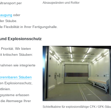
ltransport per
Absaugwänden und Rolltor
saugung
oder
der Stäube.
Flexibilität in Ihrer Fertigungshalle.
d- und Explosionsschutz
Priorität. Wir bieten
t kritischen Stäuben:
ahmen wie integrierte
.
brennbaren Stäuben
en Explosionsschutz,
linien.
gsysteme erfassen
m die Atemwege Ihrer
Schleifkabine für explosionsfähige CFK / GFK-Stä