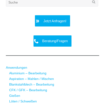
Search
for:
Jetzt Anfragen!
Beratung/Fragen
Anwendungen
Aluminium – Bearbeitung
Aspiration – Mahlen / Mischen
Blankstahlblech – Bearbeitung
CFK / GFK – Bearbeitung
Gießen
Löten / Schweißen