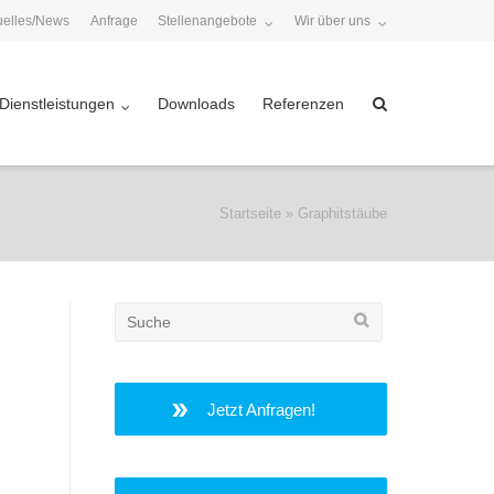
uelles/News
Anfrage
Stellenangebote
Wir über uns
Dienstleistungen
Downloads
Referenzen
Startseite
»
Graphitstäube
Search
for:
Jetzt Anfragen!