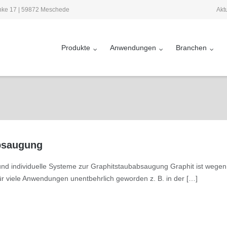
Akt
inke 17 | 59872 Meschede
Produkte
Anwendungen
Branchen
bsaugung
und individuelle Systeme zur Graphitstaubabsaugung Graphit ist wegen
ür viele Anwendungen unentbehrlich geworden z. B. in der […]