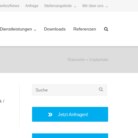
uelles/News
Anfrage
Stellenangebote
Wir über uns
Dienstleistungen
Downloads
Referenzen
Startseite
»
Implantate
Search
for:
k /
Jetzt Anfragen!