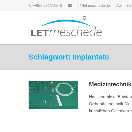
Direkt
+49(0)291/9954-0
info@let-meschede.de
Auf’m Br
zum
Inhalt
Schlagwort:
Implantate
Medizintechnik
Hochkomplexe Entstaub
Orthopädietechnik Die 
künstlichen Gelenken 