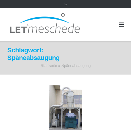
Schlagwort:
Späneabsaugung
Startseite
»
Späneabsaugung